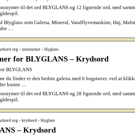
ynonymer til det ord BLYGLANS og 12 lignende ord, med samme l
gådespil.
 Blyglans som Galena, Mineral, Vandflyvemaskine, Haj, Malm, 
ndre …
ydsord.org › synonymer › blyglans
mer for BLYGLANS – Krydsord
for BLYGLANS
ne du finder er den bedste galena med 6 bogstaver, ved at klikke
der kunne …
ynonymer til det ord BLYGLANS og 28 lignende ord, med samme l
gådespil.
ydsord.org › krydsord › blyglans
NS – Krydsord