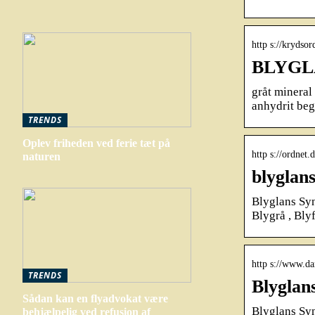
http s://krydso
BLYGLA
gråt mineral
anhydrit be
TRENDS
Oplev friheden ved ferie tæt på
http s://ordnet
naturen
blyglan
Blyglans Syn
Blygrå , Bly
http s://www.d
TRENDS
Blyglan
Sådan kan en flyadvokat være
Blyglans S
behjælpelig ved refusion af