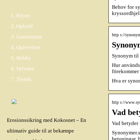
Behov for sy
kryssordhjel
Rejser
Ophold
http s://synony
Gastronomi
Synony
Oplevelser
Synonym ti
Hobby
Hur används 
Velvære
förekommer n
Trends
Hva er syno
http s://www.sy
Vad bet
Erosionssikring med Kokosnet – En
Vad betyder
ultimativ guide til at bekæmpe
Synonymer.se
betoningar, 