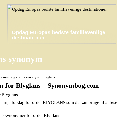
Opdag Europas bedste familievenlige
destinationer
ns synonym
ynonymbog.com › synonym › blyglans
 for Blyglans – Synonymbog.com
 Blyglans
øsningsforslag for ordet BLYGLANS som du kan bruge til at løse
og synonymer for ordet Blyglans