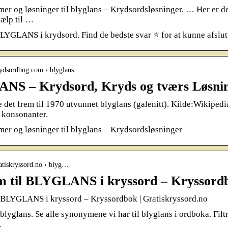
er og løsninger til blyglans – Krydsordsløsninger. … Her er det
jælp til …
LYGLANS i krydsord. Find de bedste svar ⭐ for at kunne afslutt
rydsordbog.com › blyglans
NS – Krydsord, Kryds og tværs Løsni
e det frem til 1970 utvunnet blyglans (galenitt). Kilde:Wikipedi
 konsonanter.
er og løsninger til blyglans – Krydsordsløsninger
atiskryssord.no › blyg…
 til BLYGLANS i kryssord – Kryssord
 BLYGLANS i kryssord – Kryssordbok | Gratiskryssord.no
blyglans. Se alle synonymene vi har til blyglans i ordboka. Filtr
…