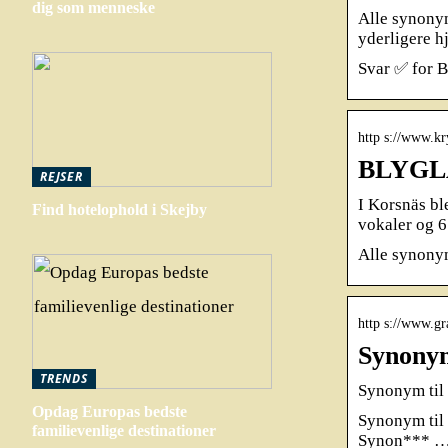
dig som menneske
Alle synonym
yderligere h
Svar ✅ for B
http s://www.k
BLYGLA
REJSER
I Korsnäs bl
Find hotelophold i Skejby
vokaler og 6
Alle synonym
http s://www.gr
Synonym
TRENDS
Synonym til
Opdag Europas bedste
Synonym til 
familievenlige destinationer
Synon*** 