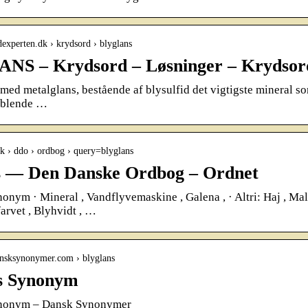
rdexperten.dk › krydsord › blyglans
NS – Krydsord – Løsninger – Krydsor
 med metalglans, bestående af blysulfid det vigtigste mineral 
gblende …
.dk › ddo › ordbog › query=blyglans
s — Den Danske Ordbog – Ordnet
onym · Mineral , Vandflyvemaskine , Galena , · Altri: Haj , Malm
farvet , Blyhvidt , …
ansksynonymer.com › blyglans
s Synonym
ynonym – Dansk Synonymer