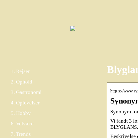
Blygla
Rejser
Ophold
http s://www.s
Gastronomi
Synonym
Oplevelser
Synonym for
Hobby
Vi fandt 3 l
Velvære
BLYGLANS.
Trends
Beskrivelse 