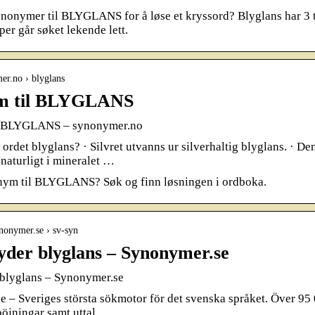
nonymer til BLYGLANS for å løse et kryssord? Blyglans har 3 tr
per går søket lekende lett.
mer.no › blyglans
m til BLYGLANS
l BLYGLANS – synonymer.no
ordet blyglans? · Silvret utvanns ur silverhaltig blyglans. · D
aturligt i mineralet …
nym til BLYGLANS? Søk og finn løsningen i ordboka.
nonymer.se › sv-syn
yder blyglans – Synonymer.se
 blyglans – Synonymer.se
 – Sveriges största sökmotor för det svenska språket. Över 95
böjningar samt uttal.