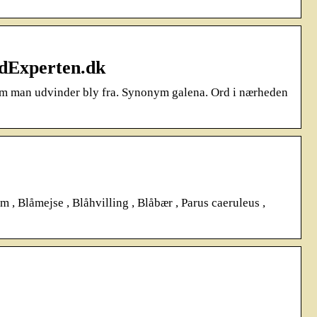
dExperten.dk
som man udvinder bly fra. Synonym galena. Ord i nærheden
 , Blåmejse , Blåhvilling , Blåbær , Parus caeruleus ,