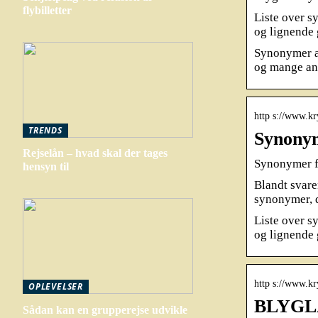
flybilletter
Liste over s
og lignende 
Synonymer af
og mange a
http s://www.kr
TRENDS
Synony
Rejselån – hvad skal der tages
Synonymer 
hensyn til
Blandt svare
synonymer, 
Liste over s
og lignende 
http s://www.kr
OPLEVELSER
BLYGLA
Sådan kan en grupperejse udvikle