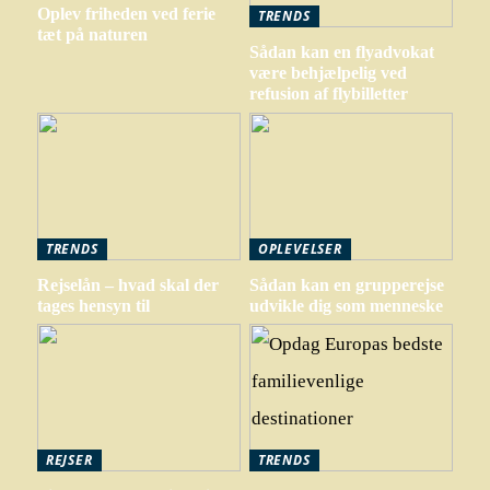
Oplev friheden ved ferie
TRENDS
tæt på naturen
Sådan kan en flyadvokat
være behjælpelig ved
refusion af flybilletter
TRENDS
OPLEVELSER
Rejselån – hvad skal der
Sådan kan en grupperejse
tages hensyn til
udvikle dig som menneske
REJSER
TRENDS