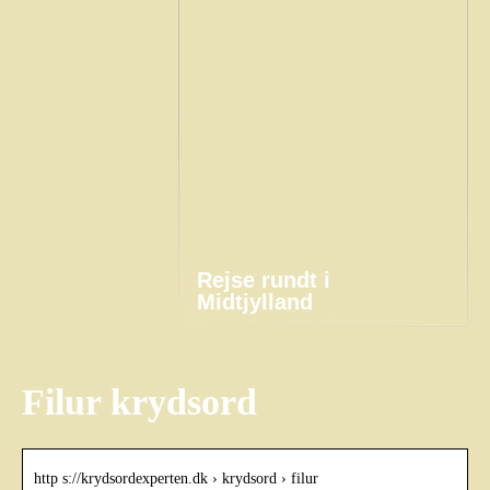
Rejse rundt i
Midtjylland
Filur krydsord
http s://krydsordexperten.dk › krydsord › filur