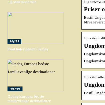
dig som menneske
http s://www.un
Priser 
Bestil Ungdo
blive levere
http s://sydtra
REJSER
Ungdoms
Find hotelophold i Skejby
Ungdomskor
Ungdomskorte
http s://dinoff
Ungdom
TRENDS
Bestil Ungdo
Opdag Europas bedste
familievenlige destinationer