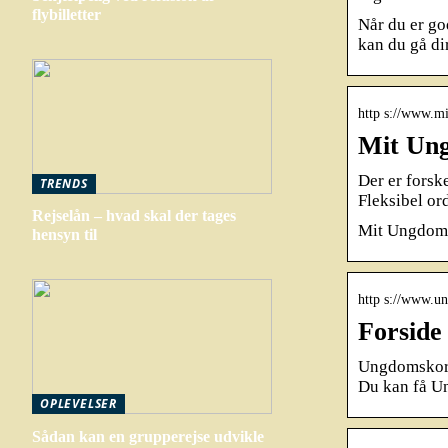
flybilletter
Når du er go
kan du gå dir
http s://www.m
Mit Un
Der er forsk
TRENDS
Fleksibel or
Rejselån – hvad skal der tages
Mit Ungdom
hensyn til
http s://www.u
Forside
Ungdomskorte
Du kan få U
OPLEVELSER
Sådan kan en grupperejse udvikle