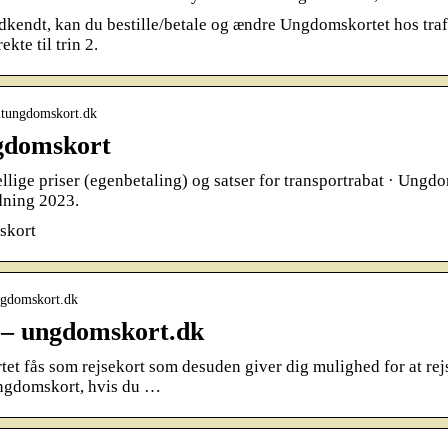
dkendt, kan du bestille/betale og ændre Ungdomskortet hos traf
ekte til trin 2.
itungdomskort.dk
gdomskort
ellige priser (egenbetaling) og satser for transportrabat · Ung
dning 2023.
skort
ngdomskort.dk
 – ungdomskort.dk
t fås som rejsekort som desuden giver dig mulighed for at rejs
ngdomskort, hvis du …