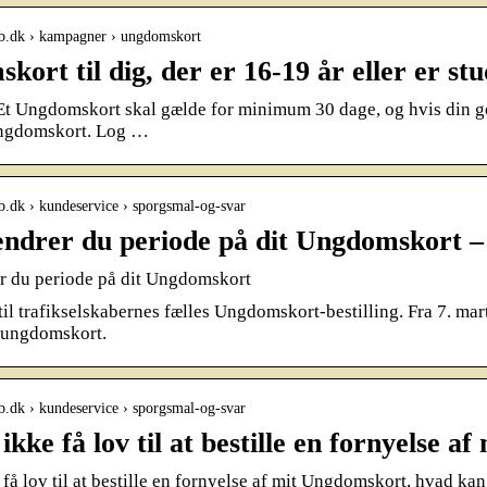
sb.dk › kampagner › ungdomskort
ort til dig, der er 16-19 år eller er st
Et Ungdomskort skal gælde for minimum 30 dage, og hvis din god
 Ungdomskort. Log …
b.dk › kundeservice › sporgsmal-og-svar
ndrer du periode på dit Ungdomskort 
r du periode på dit Ungdomskort
l trafikselskabernes fælles Ungdomskort-bestilling. Fra 7. mar
itungdomskort.
b.dk › kundeservice › sporgsmal-og-svar
ikke få lov til at bestille en fornyelse 
 få lov til at bestille en fornyelse af mit Ungdomskort, hvad kan