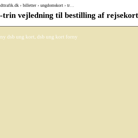
dttrafik.dk › billetter › ungdomskort › tr…
-trin vejledning til bestilling af rejsekor
ny dsb ung kort, dsb ung kort forny