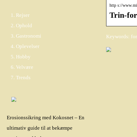
http s://www.mi
Trin-for
Rejser
Ophold
Gastronomi
Keywords: for
Oplevelser
Hobby
Velvære
Trends
Erosionssikring med Kokosnet – En
ultimativ guide til at bekæmpe