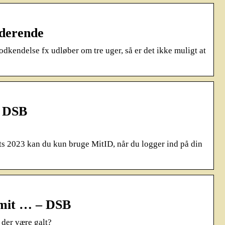
uderende
kendelse fx udløber om tre uger, så er det ikke muligt at
– DSB
ts 2023 kan du kun bruge MitID, når du logger ind på din
af mit … – DSB
 der være galt?