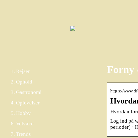
Forny 
Rejser
Ophold
http s://www.ds
Gastronomi
Hvordan
Oplevelser
Hvordan for
Hobby
Log ind på w
Velvære
perioder) · 
Trends