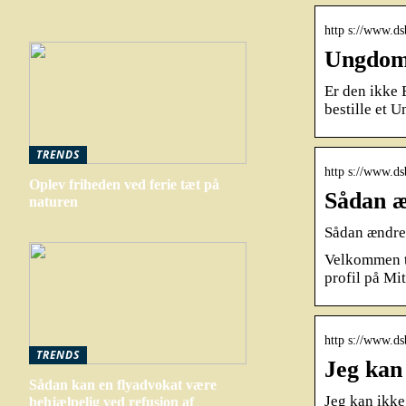
http s://www.d
Ungdomsk
Er den ikke 
bestille et
TRENDS
http s://www.ds
Oplev friheden ved ferie tæt på
Sådan æ
naturen
Sådan ændre
Velkommen ti
profil på M
http s://www.ds
TRENDS
Jeg kan 
Sådan kan en flyadvokat være
Jeg kan ikke
behjælpelig ved refusion af