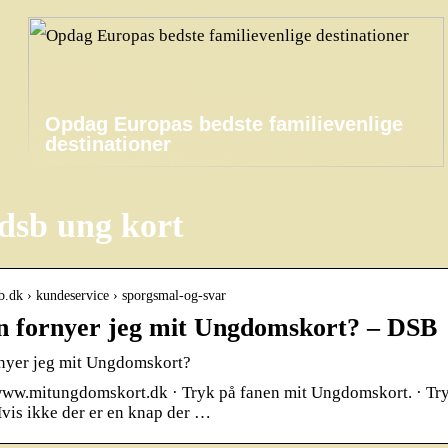
Opdag Europas bedste familievenlige
destinationer
dsb ung kort
b.dk › kundeservice › sporgsmal-og-svar
 fornyer jeg mit Ungdomskort? – DSB
nyer jeg mit Ungdomskort?
ww.mitungdomskort.dk · Tryk på fanen mit Ungdomskort. · Tryk 
Hvis ikke der er en knap der …