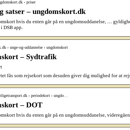
gdomskort.dk › priser
og satser – ungdomskort.dk
mskort hvis du enten går på en ungdomsuddanelse, … gyldigheds
t i DSB app.
fik.dk › unge-og-uddannelse › ungdomskort
kort – Sydtrafik
t
t fås som rejsekort som desuden giver dig mulighed for at rejs
entligetransport.dk › periodekort › ungdo…
skort – DOT
mskort hvis du enten går på en ungdomsuddanelse, videregåend