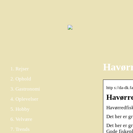
Havørr
Rejser
Ophold
http s://da-dk.
Gastronomi
Havørre
Oplevelser
Havørredfisk
Hobby
Det her er g
Velvære
Det her er g
Trends
Gode fiskep