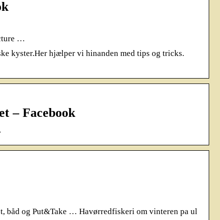
ok
icture …
ke kyster.Her hjælper vi hinanden med tips og tricks.
det – Facebook
…
kyst, båd og Put&Take … Havørredfiskeri om vinteren pa ul