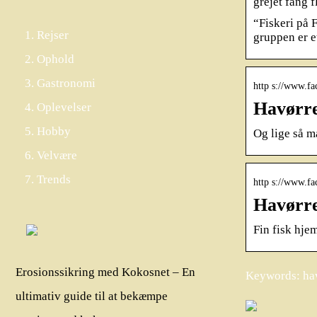
grejet fang f
“Fiskeri på 
Rejser
gruppen er e
Ophold
Gastronomi
http s://www.fa
Havørre
Oplevelser
Hobby
Og lige så ma
Velvære
Trends
http s://www.fa
Havørre
Fin fisk hjem
Erosionssikring med Kokosnet – En
Keywords: hav
ultimativ guide til at bekæmpe