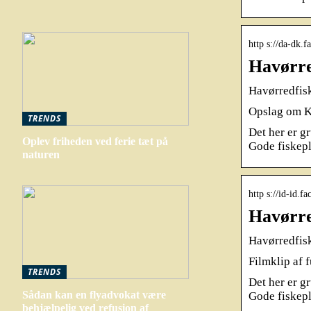
http s://da-dk.
Havørre
Havørredfisk
Opslag om Ku
TRENDS
Det her er g
Oplev friheden ved ferie tæt på
Gode fiskep
naturen
http s://id-id.
Havørre
Havørredfisk
Filmklip af f
TRENDS
Det her er g
Sådan kan en flyadvokat være
Gode fiskep
behjælpelig ved refusion af