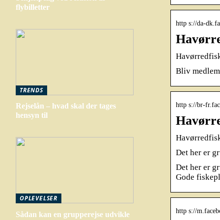
flybilletter
http s://da-dk.
Havørre
Havørredfisk
Bliv medlem
TRENDS
http s://br-fr.
Rejselån – hvad skal der tages
hensyn til
Havørre
Havørredfisk
Det her er g
Det her er g
Gode fiskep
OPLEVELSER
http s://m.fac
Sådan kan en grupperejse udvikle