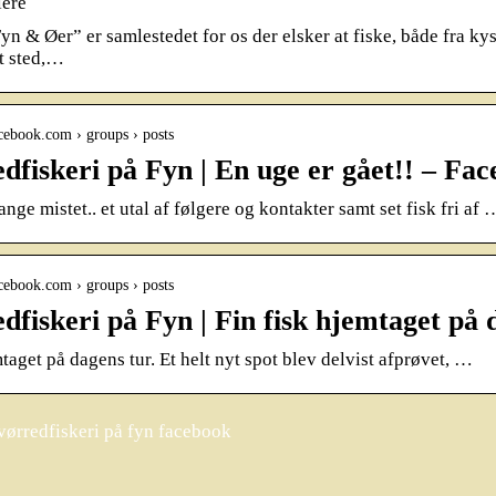
lere
Fyn & Øer” er samlestedet for os der elsker at fiske, både fra k
t sted,…
cebook.com › groups › posts
dfiskeri på Fyn | En uge er gået!! – Fa
nge mistet.. et utal af følgere og kontakter samt set fisk fri af 
cebook.com › groups › posts
dfiskeri på Fyn | Fin fisk hjemtaget på 
taget på dagens tur. Et helt nyt spot blev delvist afprøvet, …
ørredfiskeri på fyn facebook