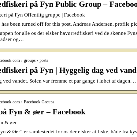
dfiskeri på Fyn Public Group – Facebo
eri på Fyn Offentlig gruppe | Facebook
as been turned off for this post. Andreas Andersen, profile p
ruppen for alle os der elsker havørredfiskeri ved de skønne Fyns
ladser og…
cebook.com › groups › posts
dfiskeri på Fyn | Hyggelig dag ved van
 ved vandet. Solen var fremme et par gange i løbet af dagen, 
acebook.com › Facebook Groups
 på Fyn & øer – Facebook
yn & øer
Fyn & Øer” er samlestedet for os der elsker at fiske, både fra 