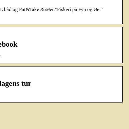
yst, båd og Put&Take & søer.”Fiskeri på Fyn og Øer”
cebook
…
dagens tur