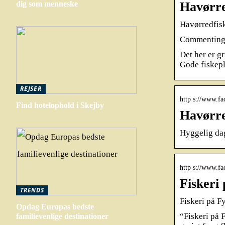
Havørre
dig som menneske
Havørredfisk
Commenting h
Det her er g
Gode fiskep
REJSER
http s://www.fa
Find hotelophold i Skejby
Havørre
Hyggelig dag
http s://www.f
Fiskeri
TRENDS
Fiskeri på F
Opdag Europas bedste
“Fiskeri på 
familievenlige destinationer