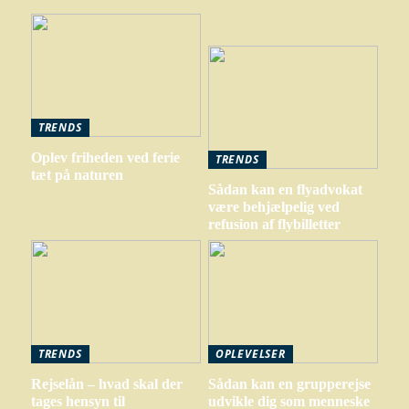
TRENDS
Oplev friheden ved ferie
TRENDS
tæt på naturen
Sådan kan en flyadvokat
være behjælpelig ved
refusion af flybilletter
TRENDS
OPLEVELSER
Rejselån – hvad skal der
Sådan kan en grupperejse
tages hensyn til
udvikle dig som menneske