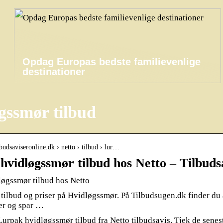
Opdag Europas bedste familievenlige
destinationer
gssmør tilbud
budsaviseronline.dk › netto › tilbud › lur…
hvidløgssmør tilbud hos Netto – Tilbuds
øgssmør tilbud hos Netto
ilbud og priser på Hvidløgssmør. På Tilbudsugen.dk finder du al
her og spar …
rpak hvidløgssmør tilbud fra Netto tilbudsavis. Tjek de senes