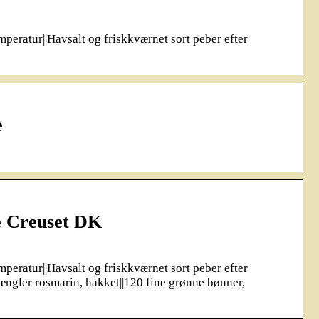
peratur||Havsalt og friskkværnet sort peber efter
e
e Creuset DK
peratur||Havsalt og friskkværnet sort peber efter
stængler rosmarin, hakket||120 fine grønne bønner,