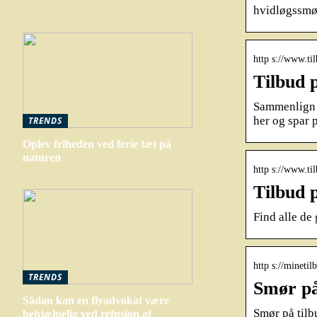
hvidløgssmør 
http s://www.ti
Tilbud 
Sammenlign t
her og spar 
TRENDS
Oplev friheden ved ferie tæt på
naturen
http s://www.ti
Tilbud 
Find alle de
http s://minetil
TRENDS
Smør på 
Sådan kan en flyadvokat være
Smør på tilbu
behjælpelig ved refusion af