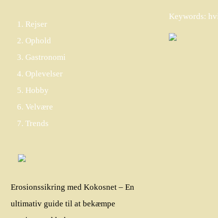
Keywords: hvi
Rejser
Ophold
Gastronomi
Oplevelser
Hobby
Velvære
Trends
Erosionssikring med Kokosnet – En
ultimativ guide til at bekæmpe