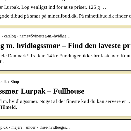
 Lurpak. Log venligst ind for at se priser. 125 g …
 gode tilbud på smør på minetilbud.dk. På minetilbud.dk finder 
dk › catalog › name=Svinesteg-m.-hvidløg…
eg m. hvidløgssmør – Find den laveste pr
 hele Danmark* fra kun 14 kr. *undtagen ikke-brofaste øer. Ko
0.
se.dk › Shop
ssmør Lurpak – Fullhouse
m. hvidløgssmør. Noget af det fineste kød du kan servere er … 
Tilmeld.
op.dk › mejeri › smoer › thise-hvidloegss…