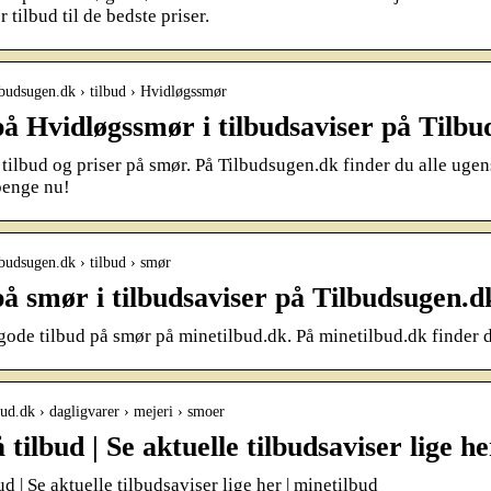
tilbud til de bedste priser.
lbudsugen.dk › tilbud › Hvidløgssmør
på Hvidløgssmør i tilbudsaviser på Tilb
ilbud og priser på smør. På Tilbudsugen.dk finder du alle ugens 
penge nu!
lbudsugen.dk › tilbud › smør
på smør i tilbudsaviser på Tilbudsugen.d
 gode tilbud på smør på minetilbud.dk. På minetilbud.dk finder 
bud.dk › dagligvarer › mejeri › smoer
tilbud | Se aktuelle tilbudsaviser lige h
d | Se aktuelle tilbudsaviser lige her | minetilbud