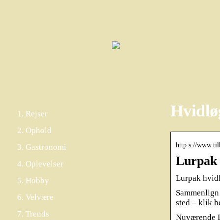
Hvidlø
Rejser
Ophold
http s://www.til
Gastronomi
Lurpak 
Oplevelser
Lurpak hvidl
Hobby
Sammenlign t
Velvære
sted – klik 
Trends
Nuværende Lu