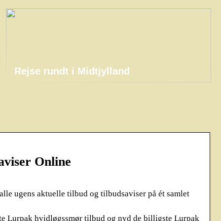
Rejse rundt i Midtjylland
aviser Online
le ugens aktuelle tilbud og tilbudsaviser på ét samlet
te Lurpak hvidløgssmør tilbud og nyd de billigste Lurpak