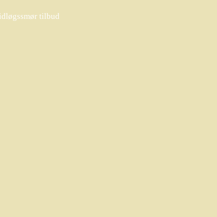
dløgssmør tilbud