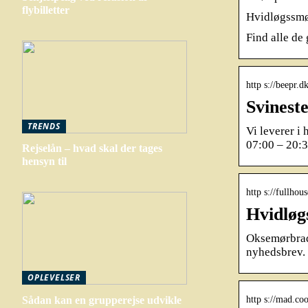
flybilletter
Hvidløgssmør
Find alle de
http s://beepr.
Svinest
TRENDS
Vi leverer i
07:00 – 20:3
Rejselån – hvad skal der tages
hensyn til
http s://fullhou
Hvidløg
Oksemørbrad 
nyhedsbrev. 
OPLEVELSER
http s://mad.co
Sådan kan en grupperejse udvikle