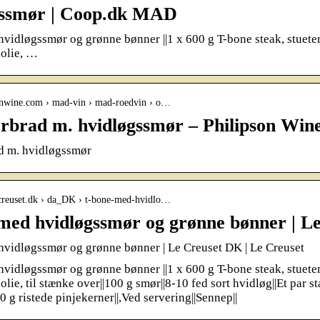
gssmør | Coop.dk MAD
vidløgssmør og grønne bønner ||1 x 600 g T-bone steak, stuetem
nolie, …
sonwine.com › mad-vin › mad-roedvin › o…
brad m. hvidløgssmør – Philipson Win
 m. hvidløgssmør
ecreuset.dk › da_DK › t-bone-med-hvidlo…
med hvidløgssmør og grønne bønner | L
vidløgssmør og grønne bønner | Le Creuset DK | Le Creuset
vidløgssmør og grønne bønner ||1 x 600 g T-bone steak, stuetem
olie, til stænke over||100 g smør||8-10 fed sort hvidløg||Et par 
0 g ristede pinjekerner||,Ved servering||Sennep||