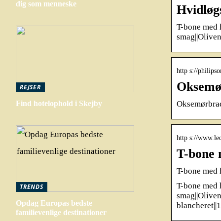
dig som menneske
Hvidlø
T-bone med h
smag||Olive
http s://philip
Oksemør
REJSER
Oksemørbrad
Find hotelophold i Skejby
http s://www.l
T-bone 
T-bone med h
T-bone med h
TRENDS
smag||Oliven
Opdag Europas bedste
blancheret||1
familievenlige destinationer