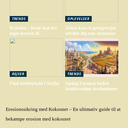
TRENDS
OPLEVELSER
Rejselån – hvad skal der
Sådan kan en grupperejse
tages hensyn til
udvikle dig som menneske
REJSER
TRENDS
Find hotelophold i Skejby
Opdag Europas bedste
familievenlige destinationer
Erosionssikring med Kokosnet – En ultimativ guide til at
bekæmpe erosion med kokosnet