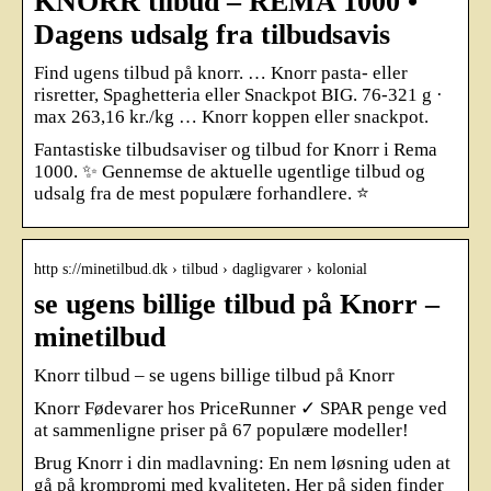
KNORR tilbud – REMA 1000 •
Dagens udsalg fra tilbudsavis
Find ugens tilbud på knorr. … Knorr pasta- eller
risretter, Spaghetteria eller Snackpot BIG. 76-321 g ·
max 263,16 kr./kg … Knorr koppen eller snackpot.
Fantastiske tilbudsaviser og tilbud for Knorr i Rema
1000. ✨ Gennemse de aktuelle ugentlige tilbud og
udsalg fra de mest populære forhandlere. ⭐
http s://minetilbud.dk › tilbud › dagligvarer › kolonial
se ugens billige tilbud på Knorr –
minetilbud
Knorr tilbud – se ugens billige tilbud på Knorr
Knorr Fødevarer hos PriceRunner ✓ SPAR penge ved
at sammenligne priser på 67 populære modeller!
Brug Knorr i din madlavning: En nem løsning uden at
gå på krompromi med kvaliteten. Her på siden finder