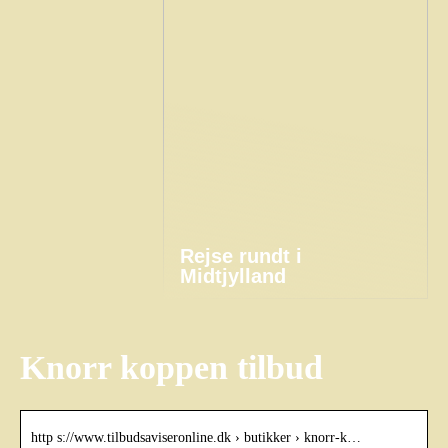
Rejse rundt i
Midtjylland
Knorr koppen tilbud
http s://www.tilbudsaviseronline.dk › butikker › knorr-k…