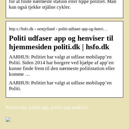
for at finde nærmeste station eller tippe politiet. Man
kan også tjekke stjålne cykler.
http s://hsfo.dk › oestjylland › politi-udfaser-app-og-henvi…
Politi udfaser app og henviser til
hjemmesiden politi.dk | hsfo.dk
AARHUS: Politiet har valgt at udfase mobilapp’en
Politi. Siden 2014 har borgere ved hjælpe af app’en
kunne finde frem til den nærmeste politistation eller
komme …
AARHUS: Politiet har valgt at udfase mobilapp’en
Politi.
Keywords: politi app, politi app android