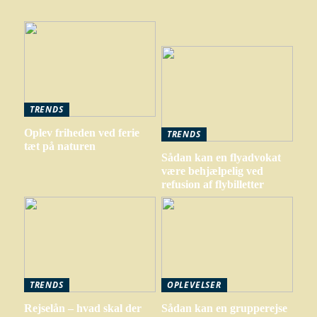
TRENDS
Oplev friheden ved ferie
TRENDS
tæt på naturen
Sådan kan en flyadvokat
være behjælpelig ved
refusion af flybilletter
TRENDS
OPLEVELSER
Rejselån – hvad skal der
Sådan kan en grupperejse