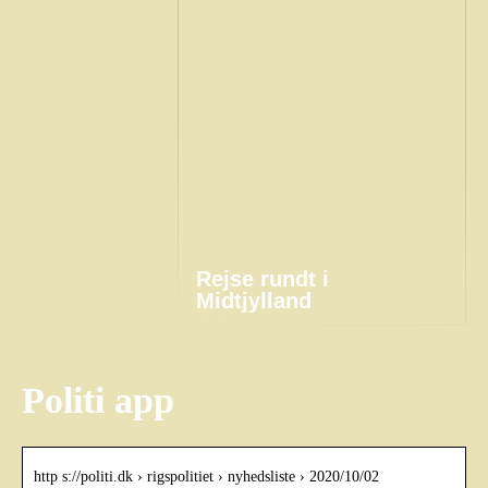
Rejse rundt i
Midtjylland
Politi app
http s://politi.dk › rigspolitiet › nyhedsliste › 2020/10/02