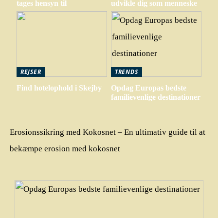
tages hensyn til
udvikle dig som menneske
REJSER
TRENDS
Find hotelophold i Skejby
Opdag Europas bedste
familievenlige destinationer
Erosionssikring med Kokosnet – En ultimativ guide til at
bekæmpe erosion med kokosnet