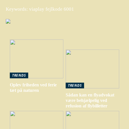
Keywords: viaplay fejlkode 6001
TRENDS
Oplev friheden ved ferie
TRENDS
tæt på naturen
Sådan kan en flyadvokat
være behjælpelig ved
refusion af flybilletter