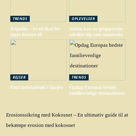
TRENDS
OPLEVELSER
Rejselån – hvad skal der
Sådan kan en grupperejse
tages hensyn til
udvikle dig som menneske
REJSER
TRENDS
Find hotelophold i Skejby
Opdag Europas bedste
familievenlige destinationer
Erosionssikring med Kokosnet – En ultimativ guide til at
bekæmpe erosion med kokosnet