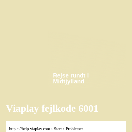
Rejse rundt i
Midtjylland
Viaplay fejlkode 6001
http s://help.viaplay.com › Start › Problemer