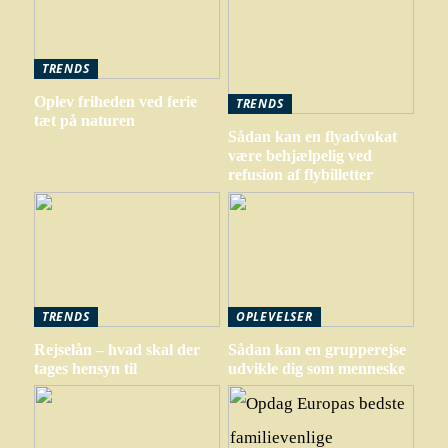
TRENDS
Oplev friheden ved ferie
TRENDS
tæt på naturen
Sådan kan en flyadvokat
være behjælpelig ved
refusion af flybilletter
TRENDS
OPLEVELSER
Rejselån – hvad skal der
Sådan kan en grupperejse
tages hensyn til
udvikle dig som menneske