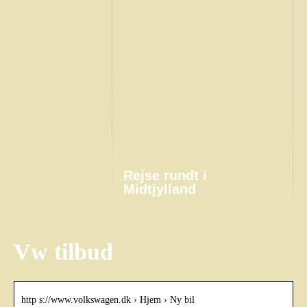
Rejse rundt i
Midtjylland
Vw tilbud
http s://www.volkswagen.dk › Hjem › Ny bil